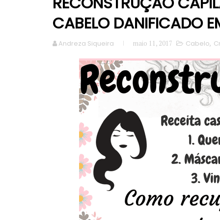
RECONSTRUÇÃO CAPIL
CABELO DANIFICADO E
Andreza Siqueira
maio 11, 2017
Cabelo
,
C