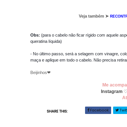
Veja também
➤
RECONTR
Obs:
(para o cabelo não ficar rígido com aquele a
queratina líquida)
- No último passo, será a selagem com vinagre, col
maça e aplique em todo o cabelo.
Não precisa retira
Beijinhos❤
Me acomp
Instagram
At
Facebook
Twit
SHARE THIS: