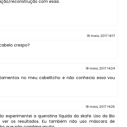
tação/reconstrução com esaa.
18 maio, 2017 14:17
 cabelo crespo?
18 maio, 2017 14:24
ratamentos no meu cabelitcho e não conhecia essa vou
18 maio, 2017 14:25
ão experimentei a queratina líquida da skafe. Uso da Bio
ara ver os resultados. Eu também não uso máscara de
cho que não combina muito.