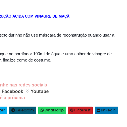
UÇÃO ÁCIDA COM VINAGRE DE MAÇÃ
specto durinho não use máscara de reconstrução quando usar a
oque no borrifador 100ml de água e uma colher de vinagre de
r, finalize como de costume.
anhe
nas redes sociais
♡
Facebook
♡
Youtube
é a próxima.
ter
Telegram
Whatsapp
Pinterest
Linkedin