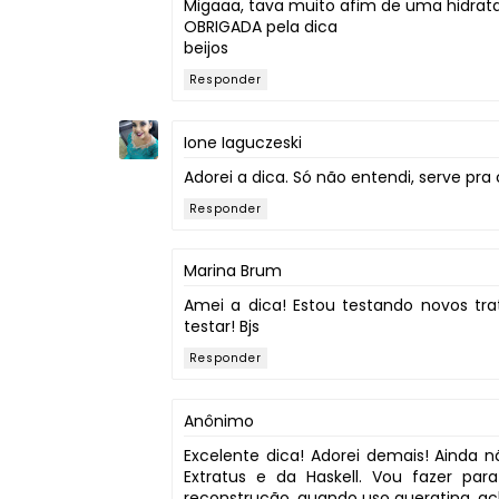
Migaaa, tava muito afim de uma hidra
OBRIGADA pela dica
beijos
Responder
Ione Iaguczeski
Adorei a dica. Só não entendi, serve pra
Responder
Marina Brum
Amei a dica! Estou testando novos t
testar! Bjs
Responder
Anônimo
Excelente dica! Adorei demais! Ainda n
Extratus e da Haskell. Vou fazer p
reconstrução, quando uso queratina, a