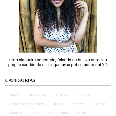
Uma blogueira cacheada, falando de beleza com seu
próprio sentido de estilo, que ama pets e adora café.♡
CATEGORIAS
Beleza
Blogosfera
Cabelo
Cachos
Cronograma Capilar
Dicas
Estética
Eventos
Lifestyle
Make
Meus Looks
Moda