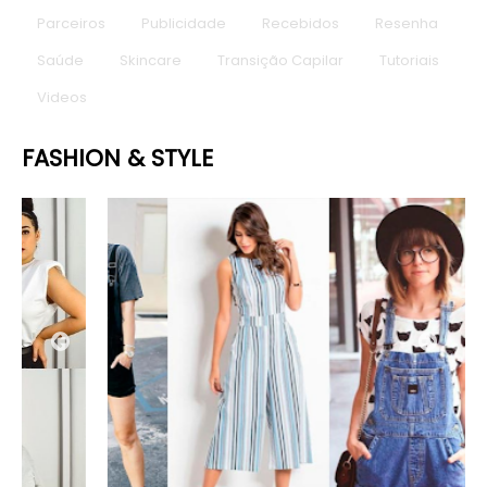
Parceiros
Publicidade
Recebidos
Resenha
Saúde
Skincare
Transição Capilar
Tutoriais
Videos
FASHION & STYLE