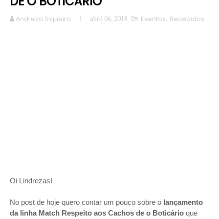
DE O BOTICÁRIO
Andreza Siqueira
abril 06, 2018
Eventos
,
Recebidos
Oi Lindrezas!
No post de hoje quero contar um pouco sobre o
lançamento
da
linha Match Respeito aos Cachos de o Boticário
que