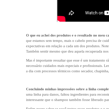
O que eu achei dos produtos e o resultado no meu c
que estamos sem tempo, mais o cabelo precisa de cui
expectativas em relação a cada um dos produtos. Note
Também sentir mesmo que deu aquela recuperada nos f
Mas é importante ressaltar que esse é um tratamento rá
necessário cuidados mais especiais e profissionais. 
a dia com processos térmicos como secador, chapinha, 
Concluindo minhas impressões sobre a linha comple
uma linha para danos, faltou ingredientes para reconstr
interessante que o shampoo também fosse liberado pa
Enfim quero saber se você testou esses produtos e o 