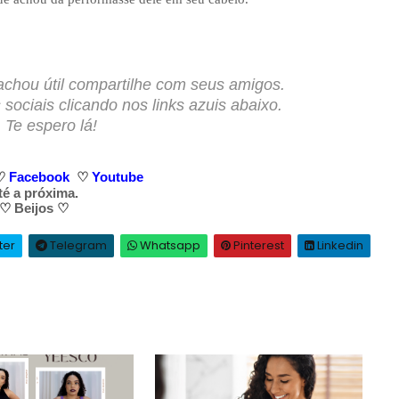
achou útil compartilhe com seus amigos.
ociais clicando nos links azuis abaixo.
Te espero lá!
♡
Facebook
♡
Y
outube
té a próxima.
♡
Beijos
♡
ter
Telegram
Whatsapp
Pinterest
Linkedin