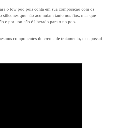
para o low poo pois conta em sua composição com os
o silicones que não acumulam tanto nos fios, mas que
o e por isso não é liberado para o no poo.
esmos componentes do creme de tratamento, mas possui