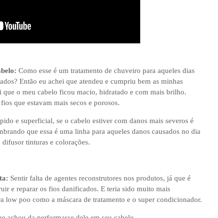
abelo:
Como esse é um tratamento de chuveiro para aqueles dias
dados? Então eu achei que atendeu e cumpriu bem as minhas
i que o meu cabelo ficou macio, hidratado e com mais brilho.
ios que estavam mais secos e porosos.
pido e superficial, se o cabelo estiver com danos mais severos é
Lembrando que essa é uma linha para aqueles danos causados no dia
difusor tinturas e colorações.
ta:
Sentir falta de agentes reconstrutores nos produtos, já que é
uir e reparar os fios danificados. E teria sido muito mais
ra low poo como a máscara de tratamento e o super condicionador.
que achou da performasse dele em seu cabelo.