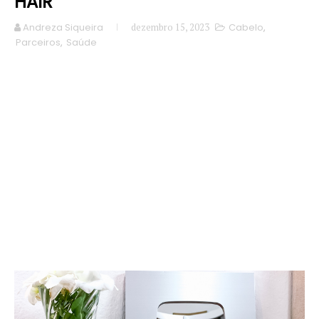
HAIR
Andreza Siqueira
dezembro 15, 2023
Cabelo
,
Parceiros
,
Saúde