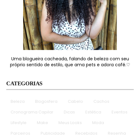
Uma blogueira cacheada, falando de beleza com seu
próprio sentido de estilo, que ama pets e adora café.♡
CATEGORIAS
Beleza
Blogosfera
Cabelo
Cachos
Cronograma Capilar
Dicas
Estética
Eventos
Lifestyle
Make
Meus Looks
Moda
Parceiros
Publicidade
Recebidos
Resenha