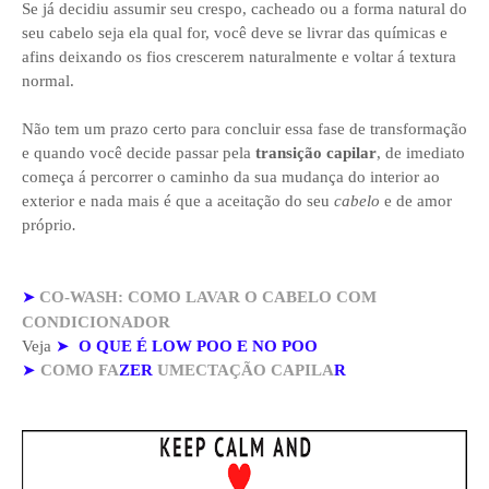
Se já decidiu assumir seu crespo, cacheado ou a forma natural do
seu cabelo seja ela qual for, você deve se livrar das químicas e
afins deixando os fios crescerem naturalmente e voltar á textura
normal.
Não tem um prazo certo para concluir essa fase de transformação
e quando você decide passar pela
transição capilar
, de imediato
começa á percorrer o caminho da sua mudança do interior ao
exterior e nada mais é que a aceitação do seu
cabelo
e de amor
próprio
.
➤
CO-WASH: COMO LAVAR O CABELO COM
CONDICIONADOR
Veja
➤
O QUE É LOW POO E NO POO
➤
COMO FA
ZER
UMECTAÇÃO CAPILA
R