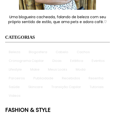
Uma blogueira cacheada, falando de beleza com seu
próprio sentido de estilo, que ama pets e adora café.♡
CATEGORIAS
Beleza
Blogosfera
Cabelo
Cachos
Cronograma Capilar
Dicas
Estética
Eventos
Lifestyle
Make
Meus Looks
Moda
Parceiros
Publicidade
Recebidos
Resenha
Saúde
Skincare
Transição Capilar
Tutoriais
Videos
FASHION & STYLE