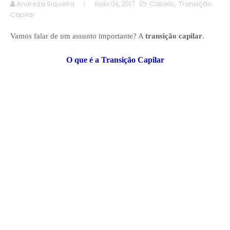
Andreza Siqueira
maio 04, 2017
Cabelo
,
Transição
Capilar
Vamos falar de um assunto importante? A
transição capilar
.
O que é a Transição Capilar