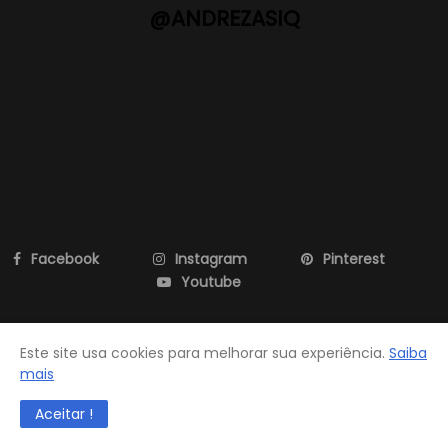
@ANDREZASIQ
Facebook
Instagram
Pinterest
Youtube
Este site usa cookies para melhorar sua experiência.
Saiba
All Right Reserved. Designed and Developed by
Beauty Templates
mais
Aceitar !