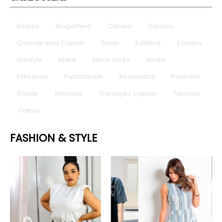
Beleza
Blogosfera
Cabelo
Cachos
Cronograma Capilar
Dicas
Estética
Eventos
Lifestyle
Make
Meus Looks
Moda
Parceiros
Publicidade
Recebidos
Resenha
Saúde
Skincare
Transição Capilar
Tutoriais
Videos
FASHION & STYLE