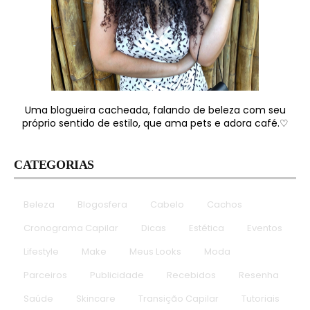
Uma blogueira cacheada, falando de beleza com seu
próprio sentido de estilo, que ama pets e adora café.♡
CATEGORIAS
Beleza
Blogosfera
Cabelo
Cachos
Cronograma Capilar
Dicas
Estética
Eventos
Lifestyle
Make
Meus Looks
Moda
Parceiros
Publicidade
Recebidos
Resenha
Saúde
Skincare
Transição Capilar
Tutoriais