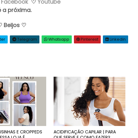
Facebook
♡
Youtube
é a próxima.
♡
Beijos
♡
ter
Telegram
Whatsapp
Pinterest
Linkedin
USINHAS E CROPPEDS
ACIDIFICAÇÃO CAPILAR | PARA
ESSA LOJA É
QUE SERVE E COMO FAZER?