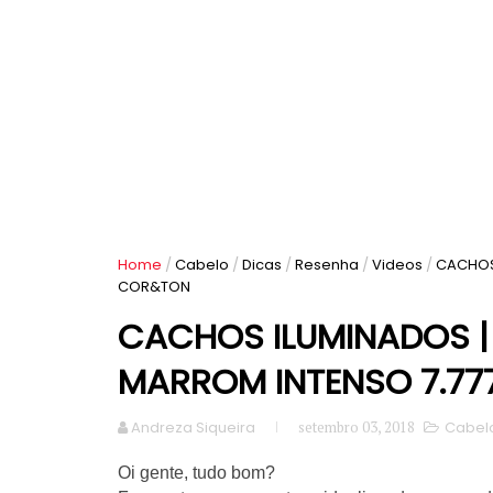
Home
/
Cabelo
/
Dicas
/
Resenha
/
Videos
/
CACHOS 
COR&TON
CACHOS ILUMINADOS |
MARROM INTENSO 7.7
Andreza Siqueira
setembro 03, 2018
Cabel
Oi gente, tudo bom?