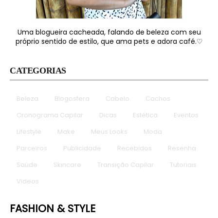
Uma blogueira cacheada, falando de beleza com seu
próprio sentido de estilo, que ama pets e adora café.♡
CATEGORIAS
Beleza
Blogosfera
Cabelo
Cachos
Cronograma Capilar
Dicas
Estética
Eventos
Lifestyle
Make
Meus Looks
Moda
Parceiros
Publicidade
Recebidos
Resenha
Saúde
Skincare
Transição Capilar
Tutoriais
Videos
FASHION & STYLE