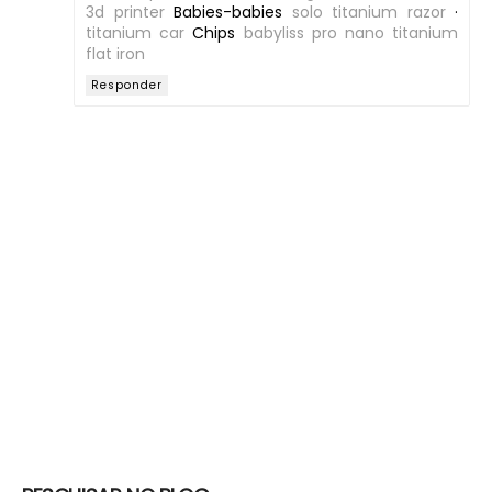
3d printer
‎Babies-babies
solo titanium razor
·
titanium car
‎Chips
babyliss pro nano titanium
flat iron
Responder