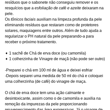
resíduos que o sabonete não conseguiu remover e os
resquícios que a
esfoliação de café e azeite
deixaram na
pele.
Os
tônicos faciais
auxiliam na limpeza profunda da pele
eliminando resíduos que restaram como de
protetores
solares, maquiagens entre outros. Além de tudo ajuda a
regularizar o PH natural da pele preparando-a para
receber o próximo tratamento.
➧ 1 sachê de Chá de erva doce (ou camomila)
➧ 1 colherzinha de Vinagre de maçã (não pode ser outro)
-Preparei o chá em 100 ml de água e deixei esfriar
-Depois separei uma medida de 50 ml do chá e coloquei
uma colherzinha (de café) do vinagre de maça.
O chá de erva doce tem uma ação calmante e
desintoxicante, assim como o de camomila e auxilia na
remoção da impurezas da pele proporcionando
rejuvenescimento das área expressivas. Já o vinagre de