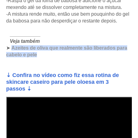
-Raspa o gel da folha de babosa e adicione o açúcar
mexendo até se dissolver completamente na mistura.
-A mistura rende muito, então use bem pouquinho do gel
da babosa para não desperdiçar o restante depois.
___________
Veja também
➤
Azeites de oliva que realmente são liberados para
cabelo e pele
⇣ Confira no vídeo como fiz essa rotina de
skincare caseiro para pele oloesa em 3
⇣
passos