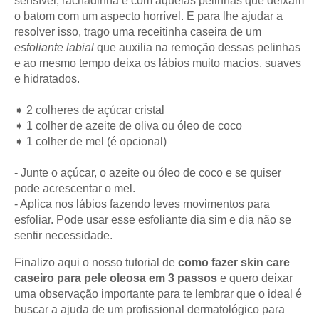
sensível, rachadinha e com aquelas pelinhas que deixam
o batom com um aspecto horrível. E para lhe ajudar a
resolver isso, trago uma receitinha caseira de um
esfoliante labial
que auxilia na remoção dessas pelinhas
e ao mesmo tempo deixa os lábios muito macios, suaves
e hidratados.
➧ 2 colheres de açúcar cristal
➧ 1 colher de azeite de oliva ou óleo de coco
➧ 1 colher de mel (é opcional)
- Junte o açúcar, o azeite ou óleo de coco e se quiser
pode acrescentar o mel.
- Aplica nos lábios fazendo leves movimentos para
esfoliar. Pode usar esse esfoliante dia sim e dia não se
sentir necessidade.
Finalizo aqui o nosso tutorial de
como fazer skin care
caseiro para pele oleosa em 3 passos
e quero deixar
uma observação importante para te lembrar que o ideal é
buscar a ajuda de um profissional dermatológico para